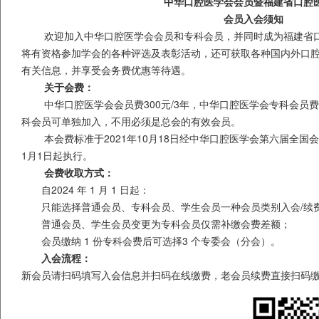
中华口腔医学会会员暨福建省口腔
会员入会须知
欢迎加入中华口腔医学会会员和专科会员，并同时成为福建省
将有资格参加学会的各种评选及表彰活动，还可获取各种国内外口
有关信息，并享受会务费优惠等待遇。
关于会费：
中华口腔医学会会员费
300
元
/3
年，中华口腔医学会专科会员费
科会员可单独加入，不用必须是总会的有效会员。
本会费标准于
2021
年
10
月
18
日经中华口腔医学会第六届全国
1
月
1
日起执行。
会费收取方式：
自
2024
年
1
月
1
日起：
只能选择普通会员、专科会员、学生会员一种会员类别入会
/
续
普通会员、学生会员变更为专科会员仅需补缴会费差额；
会员缴纳
1
份专科会费后可选择3 个专委会（分会）。
入会流程：
新会员请扫码填写入会信息并扫码在线缴费，老会员续费直接扫码