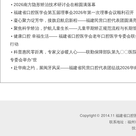
2026南方隐形矫治技术研讨会在榕圆满落幕
福建省口腔医学会第五届理事会2026年第一次理事会议顺利召开
凝心聚力绽芳华，接旗启航启新程——福建民营口腔代表团圆满
聚焦科学矫治，护航儿童生长——儿童早期矫正规范流程与长期
健康口腔 幸福生活—— 福建省口腔医学会老年口腔医学专委会联
行动
科普惠民零距离，专家义诊暖人心——联勤保障部队第九〇〇医
专委会举办“世
赴华南之约，展闽牙风采——福建省民营口腔代表团征战2026华
Copyright
2014.11 福建省口腔医学会 
©
联系地址：福州
技