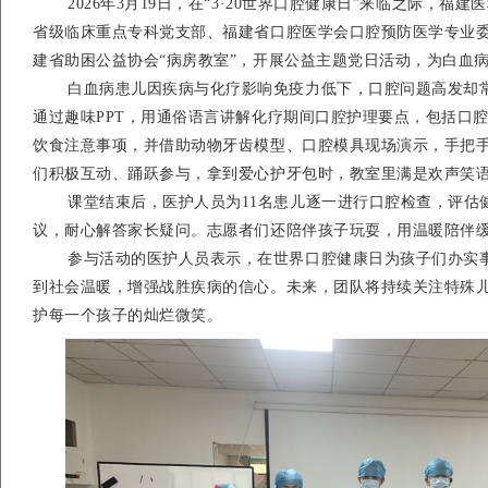
2026
年
3
月
19
日，在“
3
·
20
世界口腔健康日”来临之际，福建
省级临床重点专科党支部、福建省口腔医学会口腔预防医学专业
建省助困公益协会“病房教室”，开展公益主题党日活动，为白血
白血病患儿因疾病与化疗影响免疫力低下，口腔问题高发却
通过趣味
PPT
，用通俗语言讲解化疗期间口腔护理要点，包括口
饮食注意事项，并借助动物牙齿模型、口腔模具现场演示，手把
们积极互动、踊跃参与，拿到爱心护牙包时，教室里满是欢声笑
课堂结束后，医护人员为
11
名患儿逐一进行口腔检查，评估
议，耐心解答家长疑问。志愿者们还陪伴孩子玩耍，用温暖陪伴
参与活动的医护人员表示，在世界口腔健康日为孩子们办实
到社会温暖，增强战胜疾病的信心。未来，团队将持续关注特殊
护每一个孩子的灿烂微笑。