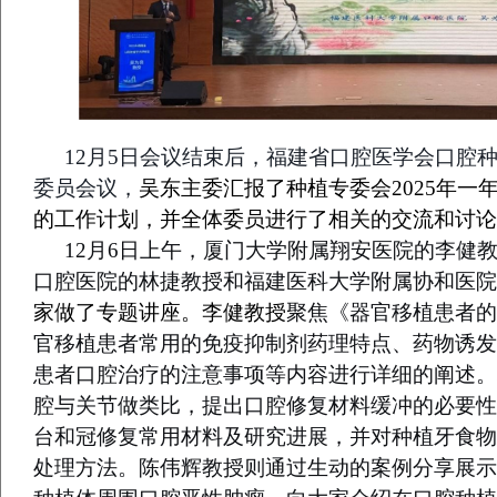
12月5日会议结束后，福建省口腔医学会口腔
委员会议，
吴东主委汇报了种植专委会202
5
年一年
的工作计划，并
全体委员进行了相关的交流和讨论
1
2
月6日上午，厦门大学附属翔安医院的李健
口腔医院的林捷教授和福建医科大学附属协和医院
家做了专题讲座。李健教授
聚焦《器官移植患者的
官移植患者常用的免疫抑制剂药理特点、药物诱发
患者口腔治疗的注意事项等内容进行详细的阐述。
腔与关节做类比，提出口腔修复材料缓冲的必要性
台和冠修复常用材
料及研究进展，并对种植牙食物
处理方法。陈伟辉教授则通过生动的案例分享展示