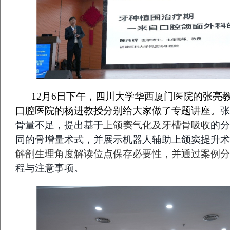
12月
6
日下午，四川大学华西厦门医院的张亮
口腔医院的杨进教授分别给大家做了专题讲座。
张
骨量
不足，提出基于
上颌窦气化及牙槽骨吸收
的分
同的骨增量术式，
并展示机器人辅助上颌窦提升术
解剖生理角度解读位点保存必要性，并通过案例分
程与注意事项。