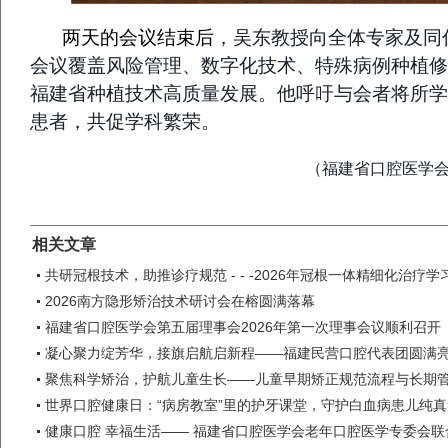
两天的会议结束后
，吴东教授向全体专家及同
会议覆盖风险管理、数字化
技术
、特殊病例
种植
修
福建省种植
技术高质量发展
。他呼吁与会者将所学
患者，共促学科繁荣。
（福建省口腔医学会
相关文章
共研冠根技术，助推诊疗规范 - - -2026年冠根一体精细化治疗
2026南方隐形矫治技术研讨会在榕圆满落幕
福建省口腔医学会第五届理事会2026年第一次理事会议顺利召开
凝心聚力绽芳华，接旗启航启新程——福建民营口腔代表团圆满
聚焦科学矫治，护航儿童生长——儿童早期矫正规范流程与长期
世界口腔健康日：“病房教室”里的护牙课堂，守护白血病患儿纯
健康口腔 幸福生活—— 福建省口腔医学会老年口腔医学专委会联