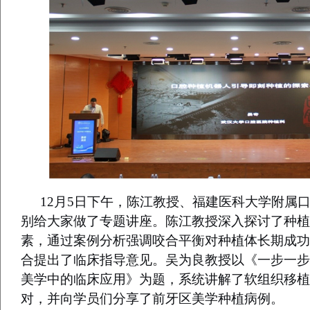
12月5日下午，
陈江教授
、
福建医科大学附属
别给大家做了专题讲座。陈江教授
深入探讨了
种植
素
，通过案例分析强调咬合平衡对
种植体
长期成功
合
提出了临床指导意见。
吴为良教授以《一步一步
美学中的临床应用》为题，系统讲解了软组织
移植
对
，并向学员们分享了前牙区美学种植病例。