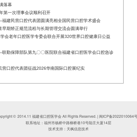
圆满落幕
6年第一次理事会议顺利召开
—福建民营口腔代表团圆满亮相全国民营口腔学术盛会
童早期矫正规范流程与长期管理交流会圆满举行
医学会老年口腔医学专委会联合开展320世界口腔健康日公益
—联勤保障部队第九〇〇医院联合福建省口腔医学会口腔急诊
营口腔代表团征战2026华南国际口腔展纪实
pyright
2014.11 福建省口腔医学会 All Rights Reserved. |
闽ICP备2022010064号
©
联系地址：福州市杨桥中路柳桥巷10号陆庄大厦14层
技术支持：天枫信息技术