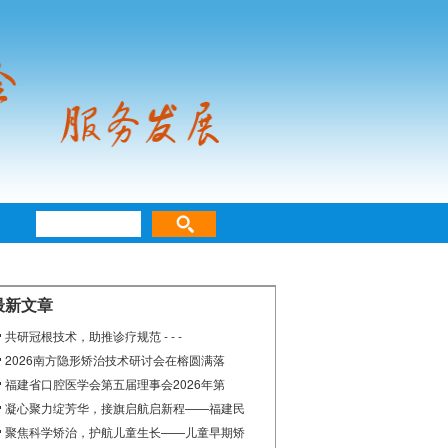
最新文章
共研冠根技术，助推诊疗规范 - - -
2026南方隐形矫治技术研讨会在榕圆满落
福建省口腔医学会第五届理事会2026年第
凝心聚力绽芳华，接旗启航启新程——福建民
聚焦科学矫治，护航儿童生长——儿童早期矫