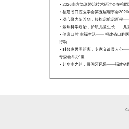
2026南方隐形矫治技术研讨会在榕
福建省口腔医学会第五届理事会202
凝心聚力绽芳华，接旗启航启新程—
聚焦科学矫治，护航儿童生长——儿
健康口腔 幸福生活—— 福建省口腔
行动
科普惠民零距离，专家义诊暖人心—
专委会举办“世
赴华南之约，展闽牙风采——福建省民
Co