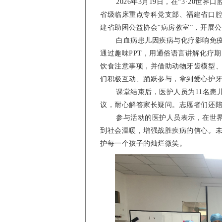
2026
年
3
月
19
日，在“
3
·
20
世界口
省级临床重点专科党支部、福建省口
建省助困公益协会“病房教室”，开展
白血病患儿因疾病与化疗影响免
通过趣味
PPT
，用通俗语言讲解化疗期
饮食注意事项，并借助动物牙齿模型
们积极互动、踊跃参与，拿到爱心护
课堂结束后，医护人员为
11
名患
议，耐心解答家长疑问。志愿者们还
参与活动的医护人员表示，在世
到社会温暖，增强战胜疾病的信心。
护每一个孩子的灿烂微笑。