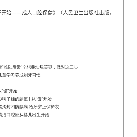
牙开始——成人口腔保健》（人民卫生出版社出版，
“难以启齿”？想要灿烂笑容，做对这三步
儿童学习养成刷牙习惯
“齿”开始
了娃的颜值 | 从“齿”开始
窝沟封闭防龋病 给牙穿上保护衣
清洁口腔应从婴儿出生开始