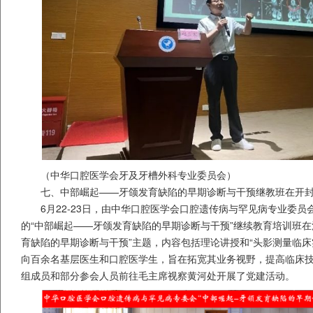
（中华口腔医学会牙及牙槽外科专业委员会）
七、中部崛起——牙颌发育缺陷的早期诊断与干预继教班在开
6月22-23日，由中华口腔医学会口腔遗传病与罕见病专业委
的“中部崛起——牙颌发育缺陷的早期诊断与干预”继续教育培训班在
育缺陷的早期诊断与干预”主题，内容包括理论讲授和“头影测量临床
向百余名基层医生和口腔医学生，旨在拓宽其业务视野，提高临床
组成员和部分参会人员前往毛主席视察黄河处开展了党建活动。