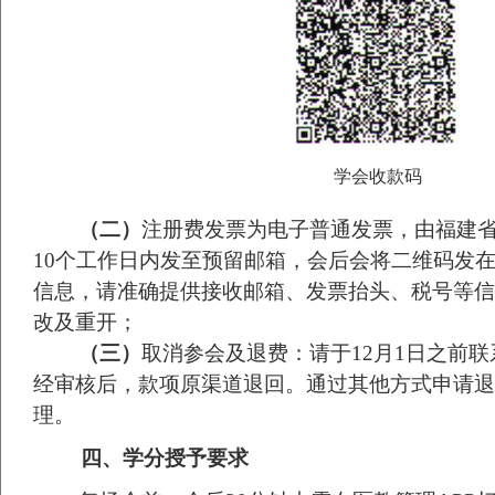
学会收款码
（二）
注册费发票为电子普通发票，由福建
10
个工作日内发至预留邮箱，会后会将二维码发
信息，请准确提供接收邮箱、发票抬头、税号等信
改及重开；
（三）
取消参会及退费：请于
12
月
1
日之前联
经审核后，款项原渠道退回。通过其他方式申请退
理。
四、
学分授予要求