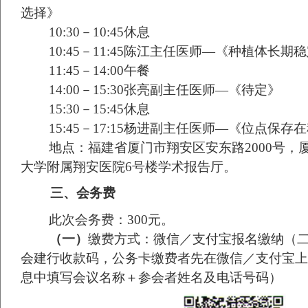
选择》
10:30
－
10:45
休息
10:45
－
11:45
陈江主任医师
—
《种植体长期稳
11:45
－
14:00
午餐
14:00
－
15:30
张亮副主任医师
—
《待定》
15:30
－
15:45
休息
15:45
－
17:15
杨进副主任医师
—
《位点保存在
地点：福建省厦门市翔安区安东路
2000
号，
大学附属翔安医院
6
号楼学术报告厅。
三、
会务费
此次会务费：
300
元。
（一）
缴费方式：微信／支付宝报名缴纳（
会建行收款码，公务卡缴费者先在微信／支付宝上
息中填写会议名称＋参会者姓名及电话号码）