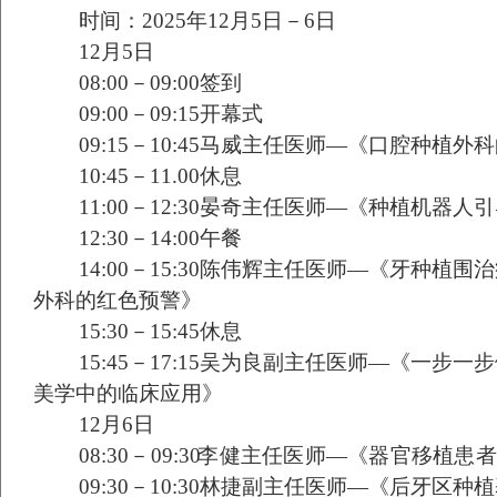
时间：
2025
年
12
月
5
日－
6
日
12
月
5
日
08:00
－
09:00
签到
09:00
－
09:15
开幕式
09:15
－
10:45
马威主任医师
—
《口腔种植外科
10:45
－
11.00
休息
11:00
－
12:30
晏奇主任医师
—
《种植机器人引
12:30
－
14:00
午餐
14:00
－
15:30
陈伟辉主任医师
—
《牙种植围治
外科的红色预警》
15:30
－
15:45
休息
15:45
－
17:15
吴为良副主任医师
—
《一步一步
美学中的临床应用》
12
月
6
日
08:3
0
－
09:3
0
李健主任医师
—
《器官移植患者
09:30
－
10:30
林捷副主任医师
—
《后牙区种植