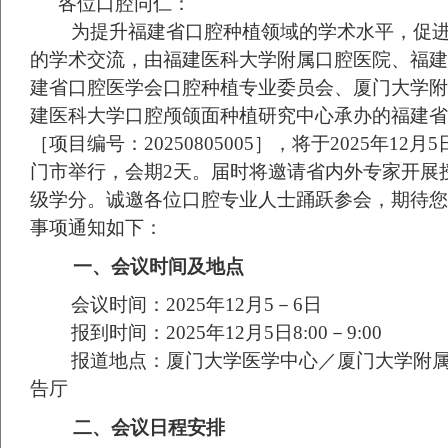
各位口腔同仁：
为提升福建省口腔种植领域的学术水平，促
的学术交流，由福建医科大学附属口腔医院、福建
建省口腔医学会口腔种植专业委员会、厦门大学附
建医科大学口腔颅颌面种植研究中心承办的福建省
［项目编号：
20250805005
］，将于
2025
年
12
月
5
门市举行，会期
2
天。届时将邀请省内外专家开展
级学分。诚邀各位口腔专业人士踊跃参会，期待您
事项通知如下：
一、
会议时间及地点
会议时间：
2025
年
12
月
5
－
6
日
报到时间：
2025
年
12
月
5
日
8:00
－
9:00
报道地点：厦门大学医学中心／厦门大学附
告厅
二、
会议日程安排