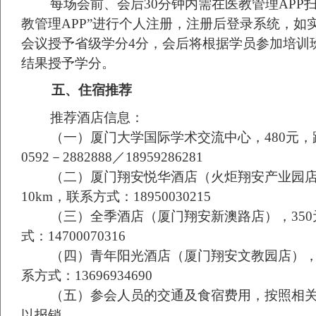
每场会前、会后
30
分钟内需在医教管理
APP
教管理
APP”
进行个人注册，注册后登录系统，如
会议授予省级学分
4
分，会后将根据学员参加培训
结果授予学分。
五、
住宿推荐
推荐酒店信息：
（一）
厦门大学国际学术交流中心，
480
元，
0592
－
2882888
／
18959286281
（二）
厦门翔安悦华酒店（火炬翔安产业园
10km
，联系方式：
18950030215
（三）
全季酒店（厦门翔安新澳路店），
350
式：
14700070316
（四）
青年阳光酒店（厦门翔安文教园店）
系方式：
13696934690
（五）
参会人员的交通及食宿费用，按照相
以报销。